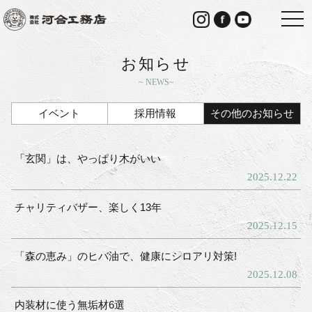
togg
navi
お知らせ
NEWS
イベント
採用情報
その他のお知らせ
「玄関」は、やっぱり木がいい
2025.12.22
チャリティバザー、楽しく13年
2025.12.15
「森の恵み」のヒバ油で、健康にシロアリ対策!
2025.12.08
内装材に使う無垢材6選