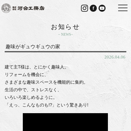
togg
navi
お知らせ
NEWS
趣味がギュウギュウの家
2026.04.06
建て主T様は、とにかく趣味人。
リフォームを機会に、
さまざまな趣味スペースを機能的に集約。
生活の中で、ストレスなく、
いろいろ楽しめるように。
「えっ、こんなものも!?」という驚きあり!