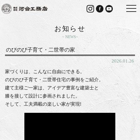
togg
navi
お知らせ
NEWS
のびのび子育て・二世帯の家
2026.01.26
家づくりは、こんなに自由にできる。
のびのび子育て・二世帯住宅の事例をご紹介。
建て主様ご一家は、アイデア豊富な建築士と
膝を接して設計に参画されました。
そして、工夫満載の楽しい家が実現!